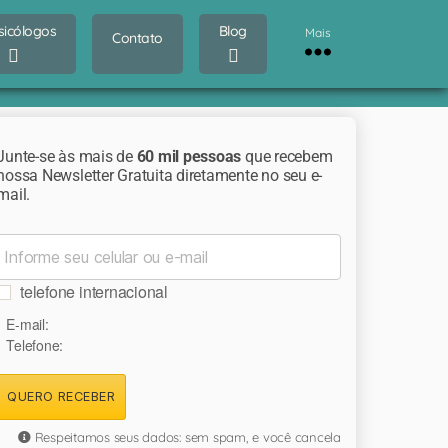
sicólogos
Blog
Mais
Contato
Junte-se às mais de
60 mil pessoas
que recebem
nossa Newsletter Gratuita diretamente no seu e-
mail.
telefone internacional
E-mail:
Telefone:
QUERO RECEBER
Respeitamos seus dados: sem spam, e você cancela