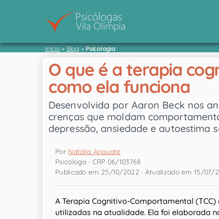
Início
»
Blog
»
Psicologia
O que é a terapia cog
como ela funciona
Desenvolvida por Aaron Beck nos an
crenças que moldam comportamentos
depressão, ansiedade e autoestima s
Por
Natalia Anauate
Psicóloga · CRP 06/103768
Publicado em 25/10/2022 · Atualizado em 15/07/
A Terapia Cognitivo-Comportamental (TCC)
utilizadas na atualidade. Ela foi elaborada