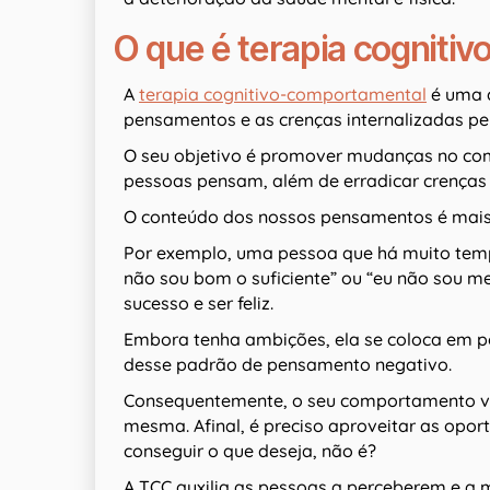
O que é terapia cogniti
A
terapia cognitivo-comportamental
é uma a
pensamentos e as crenças internalizadas pe
O seu objetivo é promover mudanças no co
pessoas pensam, além de erradicar crenças 
O conteúdo dos nossos pensamentos é mais
Por exemplo, uma pessoa que há muito tem
não sou bom o suficiente” ou “eu não sou me
sucesso e ser feliz.
Embora tenha ambições, ela se coloca em po
desse padrão de pensamento negativo.
Consequentemente, o seu comportamento vali
mesma. Afinal, é preciso aproveitar as opo
conseguir o que deseja, não é?
A TCC auxilia as pessoas a perceberem e a