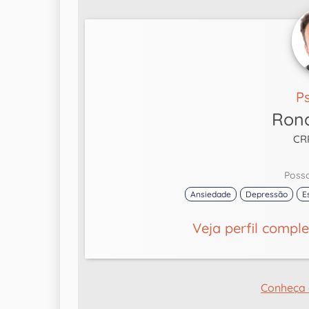
P
Rona
CR
Poss
Ansiedade
Depressão
E
Veja perfil compl
Conheça 