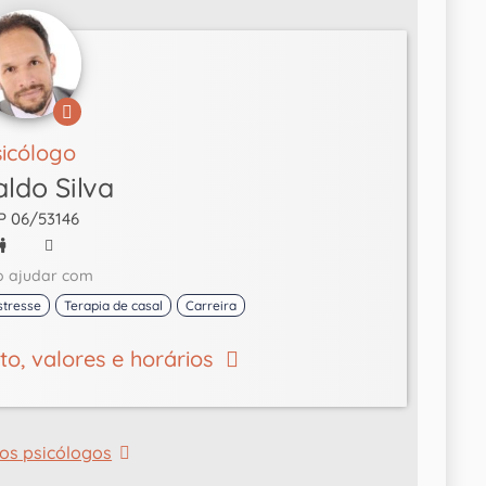
sicólogo
ldo Silva
P 06/53146
o ajudar com
stresse
Terapia de casal
Carreira
eto, valores e horários
os psicólogos