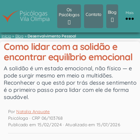
Os
Blog
Mais
Contato
Psicólogos
Início
»
Blog
»
Desenvolvimento Pessoal
Como lidar com a solidão e
encontrar equilíbrio emocional
A solidão é um estado emocional, não físico — e
pode surgir mesmo em meio a multidões.
Reconhecer o que está por trás desse sentimento
é o primeiro passo para lidar com ele de forma
saudável.
Por
Natalia Anauate
Psicóloga · CRP 06/103768
Publicado em 15/02/2024 · Atualizado em 15/07/2026