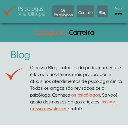
Mais
Os
Contato
Blog
Psicólogos
Psicólogos
Vila
Categoria:
Carreira
Olímpia
Blog
O nosso Blog é atualizado periodicamente e
é focado nos temas mais procurados e
atuais nos atendimentos de psicologia clínica.
Todos os artigos são revisados pela
psicóloga. Conheça
os psicólogos
. Se você
gosta dos nossos artigos e textos,
assine
nossa newsletter
gratuita.