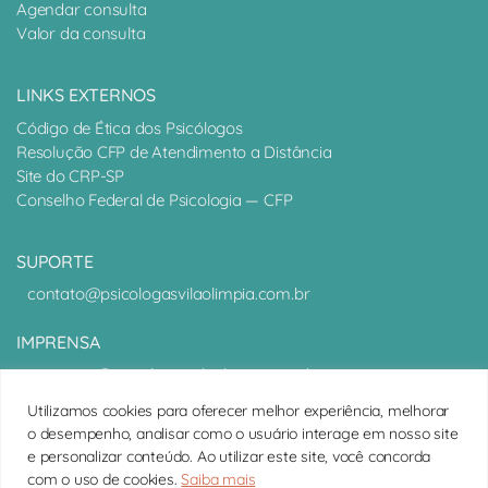
Agendar consulta
Valor da consulta
LINKS EXTERNOS
Código de Ética dos Psicólogos
Resolução CFP de Atendimento a Distância
Site do CRP-SP
Conselho Federal de Psicologia — CFP
SUPORTE
contato@psicologasvilaolimpia.com.br
IMPRENSA
imprensa@psicologasvilaolimpia.com.br
Utilizamos cookies para oferecer melhor experiência, melhorar
Fone:
11 3475-0998
o desempenho, analisar como o usuário interage em nosso site
contato@psicologasvilaolimpia.com.br
e personalizar conteúdo. Ao utilizar este site, você concorda
Endereço:
R. Gomes de Carvalho, 1356 - 5º Andar, Sala G - Vila
com o uso de cookies.
Saiba mais