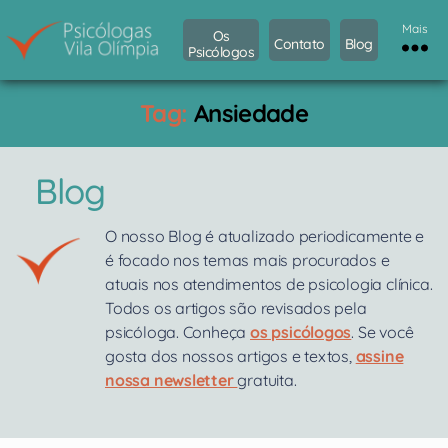
Mais
Os
Contato
Blog
Psicólogos
Psicólogos
Vila
Tag:
Ansiedade
Olímpia
Blog
O nosso Blog é atualizado periodicamente e
é focado nos temas mais procurados e
atuais nos atendimentos de psicologia clínica.
Todos os artigos são revisados pela
psicóloga. Conheça
os psicólogos
. Se você
gosta dos nossos artigos e textos,
assine
nossa newsletter
gratuita.